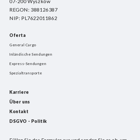
07-200 Wyszków
REGON: 388126387
NIP: PL7622011862
Oferta
General Cargo
Inländische Sendungen
Express-Sendungen
Spezialtransporte
Karriere
Über uns
Kontakt
DSGVO - Politik
Füllen Sie das Formular aus und senden Sie es ab, um