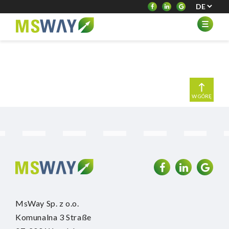
W GÓRĘ
MsWay Sp. z o.o.
Komunalna 3 Straße