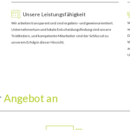
Unsere Leistungsfähigkeit
W
Wir arbeiten transparent und sind ergebnis- und gewinnorientiert.
w
Unternehmertum und lokale Entscheidungsfindung sind unsere
D
Triebfedern, und kompetente Mitarbeiter sind der Schlüssel zu
W
unserem Erfolg in dieser Hinsicht.
a
U
r
Angebot an