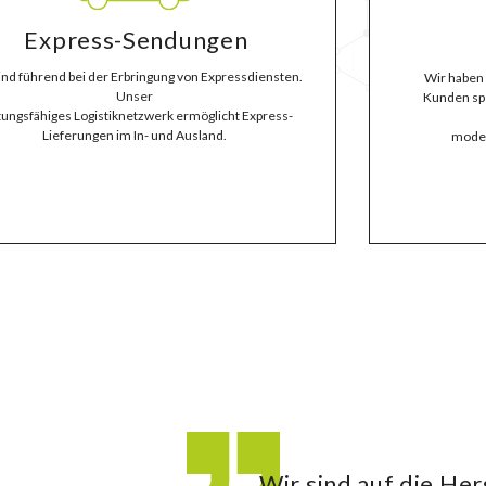
Express-Sendungen
ind führend bei der Erbringung von Expressdiensten.
Wir haben 
Unser
Kunden spe
stungsfähiges Logistiknetzwerk ermöglicht Express-
Lieferungen im In- und Ausland.
moder
Wir sind auf die He